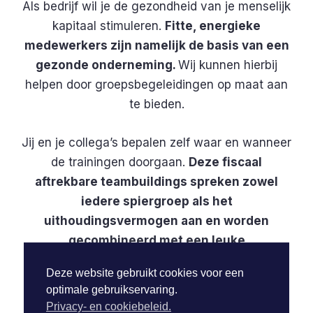
Als bedrijf wil je de gezondheid van je menselijk
kapitaal stimuleren.
Fitte, energieke
medewerkers zijn namelijk de basis van een
gezonde onderneming.
Wij kunnen hierbij
helpen door groepsbegeleidingen op maat aan
te bieden.
Jij en je collega’s bepalen zelf waar en wanneer
de trainingen doorgaan.
Deze fiscaal
aftrekbare teambuildings spreken zowel
iedere spiergroep als het
uithoudingsvermogen aan en worden
gecombineerd met een leuke
groepsdynamiek.
We nemen gevarieerd
Deze website gebruikt cookies voor een
trainingsmateriaal mee en elke oefening wordt
optimale gebruikservaring.
in verschillende moeilijkheidsgraden
Privacy- en cookiebeleid.