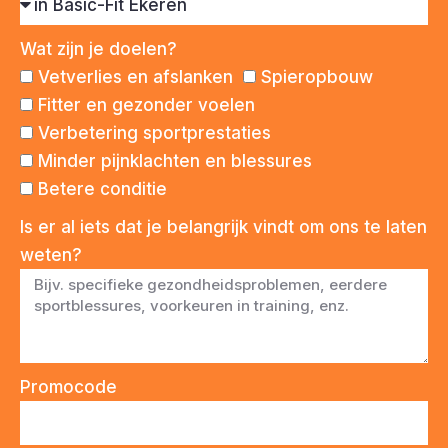
Wat zijn je doelen?
Vetverlies en afslanken
Spieropbouw
Fitter en gezonder voelen
Verbetering sportprestaties
Minder pijnklachten en blessures
Betere conditie
Is er al iets dat je belangrijk vindt om ons te laten
weten?
Promocode