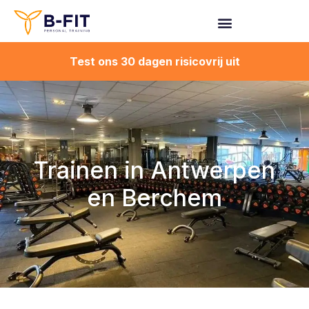
Spring
naar
de
Test ons 30 dagen risicovrij uit
inhoud
Trainen in Antwerpen
en Berchem