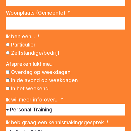
Woonplaats (Gemeente)
Ik ben een...
Particulier
Zelfstandige/bedrijf
Afspreken lukt me...
Overdag op weekdagen
In de avond op weekdagen
In het weekend
Ik wil meer info over...
Ik heb graag een kennismakingsgesprek