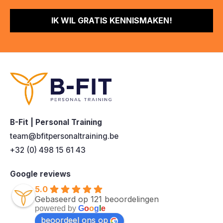
IK WIL GRATIS KENNISMAKEN!
B-Fit | Personal Training
team@bfitpersonaltraining.be
+32 (0) 498 15 61 43
Google reviews
5.0
Gebaseerd op 121 beoordelingen
powered by
G
o
o
g
l
e
beoordeel ons op