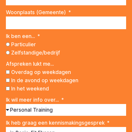
Woonplaats (Gemeente)
Ik ben een...
Particulier
Zelfstandige/bedrijf
Afspreken lukt me...
Overdag op weekdagen
In de avond op weekdagen
In het weekend
Ik wil meer info over...
Ik heb graag een kennismakingsgesprek