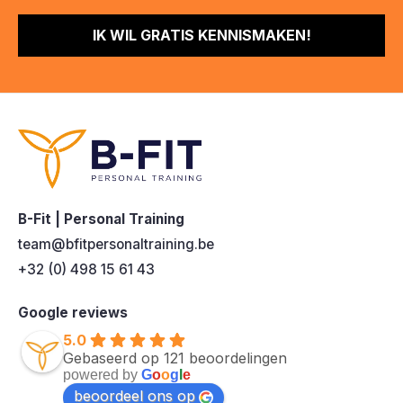
IK WIL GRATIS KENNISMAKEN!
B-Fit | Personal Training
team@bfitpersonaltraining.be
+32 (0) 498 15 61 43
Google reviews
5.0
Gebaseerd op 121 beoordelingen
powered by
G
o
o
g
l
e
beoordeel ons op