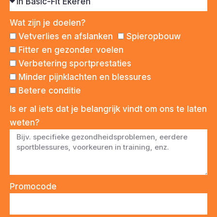
Wat zijn je doelen?
Vetverlies en afslanken
Spieropbouw
Fitter en gezonder voelen
Verbetering sportprestaties
Minder pijnklachten en blessures
Betere conditie
Is er al iets dat je belangrijk vindt om ons te laten
weten?
Promocode