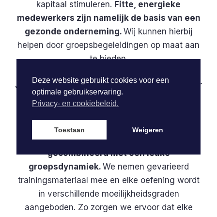
kapitaal stimuleren.
Fitte, energieke
medewerkers zijn namelijk de basis van een
gezonde onderneming.
Wij kunnen hierbij
helpen door groepsbegeleidingen op maat aan
te bieden.
Deze website gebruikt cookies voor een
Jij en je collega’s bepalen zelf waar en wanneer
optimale gebruikservaring.
de trainingen doorgaan.
Deze fiscaal
Privacy- en cookiebeleid.
aftrekbare teambuildings spreken zowel
iedere spiergroep als het
Toestaan
Weigeren
uithoudingsvermogen aan en worden
gecombineerd met een leuke
groepsdynamiek.
We nemen gevarieerd
trainingsmateriaal mee en elke oefening wordt
in verschillende moeilijkheidsgraden
aangeboden. Zo zorgen we ervoor dat elke