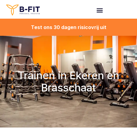
Spring
naar
de
Test ons 30 dagen risicovrij uit
inhoud
Trainen in Ekeren en
Brasschaat