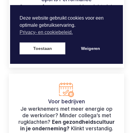
Onze performance coaching richt zich
op de
ambitieuze recreatieve- of
Deze website gebruikt cookies voor een
topsporter
die krachttraining wil
optimale gebruikservaring.
gebruiken
om de fysieke prestaties
Privacy- en cookiebeleid.
naar een hoger niveau te brengen.
Toestaan
Weigeren
MEER INFO
Voor bedrijven
Je werknemers met meer energie op
de werkvloer? Minder collega’s met
rugklachten?
Een gezondheidscultuur
in je onderneming?
Klinkt verstandig.