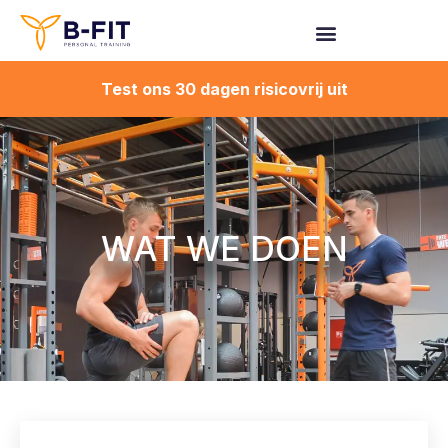
Spring
naar
de
Test ons 30 dagen risicovrij uit
inhoud
WAT WE DOEN