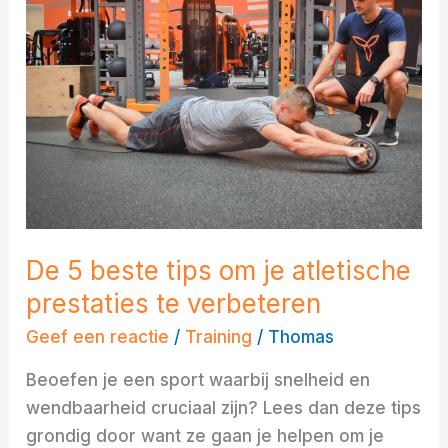
tips
om
je
atletische
prestaties
te
verbeteren
De 5 beste tips om je atletische
prestaties te verbeteren
Geef een reactie
/
Training
/
Thomas
Beoefen je een sport waarbij snelheid en
wendbaarheid cruciaal zijn? Lees dan deze tips
grondig door want ze gaan je helpen om je