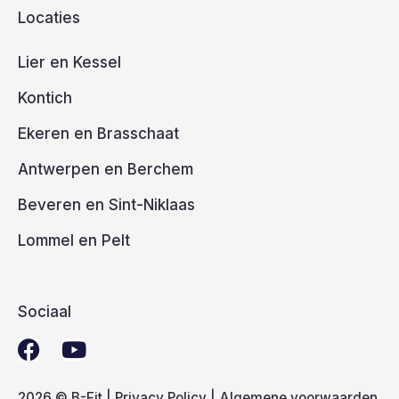
Locaties
Lier en Kessel
Kontich
Ekeren en Brasschaat
Antwerpen en Berchem
Beveren en Sint-Niklaas
Lommel en Pelt
Sociaal
F
Y
a
o
c
u
2026 © B-Fit |
Privacy Policy
|
Algemene voorwaarden