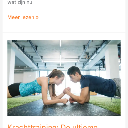
wat zijn nu
Meer lezen »
Krachttraining:
De
ultieme
startgids
voor
beginners
(met
schema!)
Krachttraining: De ultieme