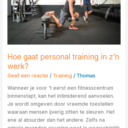
in
z’n
werk?
Hoe gaat personal training in z’n
werk?
Geef een reactie
/
Training
/
Thomas
Wanneer je voor ‘t eerst een fitnesscentrum
binnenstapt, kan het intimiderend aanvoelen.
Je wordt omgeven door vreemde toestellen
waaraan mensen ijverig zitten te sleuren. Het
ene al absurder dan het andere. Zelfs na
enkele maanden ervaring weet je waarschijnlijk