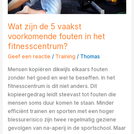
fouten
in
het
Wat zijn de 5 vaakst
fitnesscentrum?
voorkomende fouten in het
fitnesscentrum?
Geef een reactie
/
Training
/
Thomas
Mensen kopiëren dikwijls elkaars fouten
zonder het goed en wel te beseffen. In het
fitnesscentrum is dit niet anders. Dit
kopieergedrag leidt steevast tot fouten die
mensen soms duur komen te staan. Minder
efficiënt trainen en sporten met een hoger
blessurerisico zijn twee regelmatig geziene
gevolgen van na-aperij in de sportschool. Maar