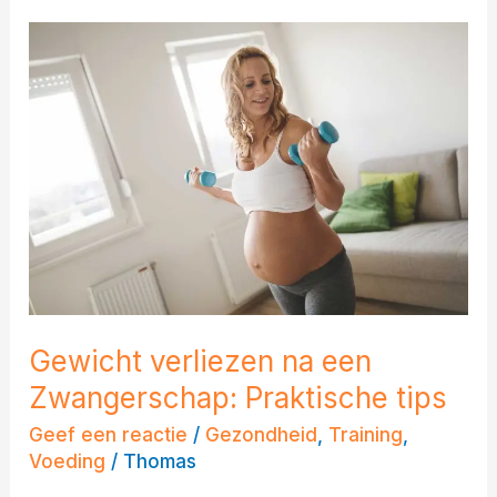
Gewicht
verliezen
na
een
Zwangerschap:
Praktische
tips
Gewicht verliezen na een
Zwangerschap: Praktische tips
Geef een reactie
/
Gezondheid
,
Training
,
Voeding
/
Thomas