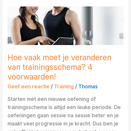
Hoe
vaak
moet
je
veranderen
van
Hoe vaak moet je veranderen
trainingsschema?
van trainingsschema? 4
4
voorwaarden!
voorwaarden!
Geef een reactie
/
Training
/
Thomas
Starten met een nieuwe oefening of
trainingsschema is altijd een leuke periode. De
oefeningen gaan sessie na sessie beter en je
maakt veel progressie in je kracht. Dus ben je