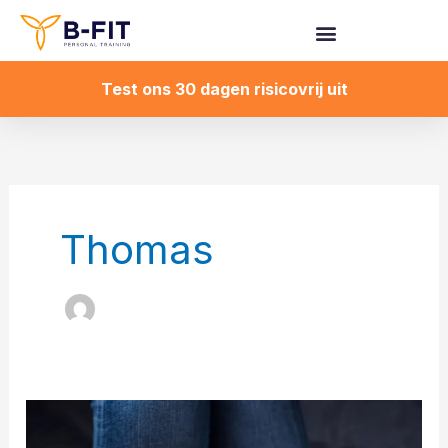
Spring
naar
de
Test ons 30 dagen risicovrij uit
inhoud
Thomas
Wat
is