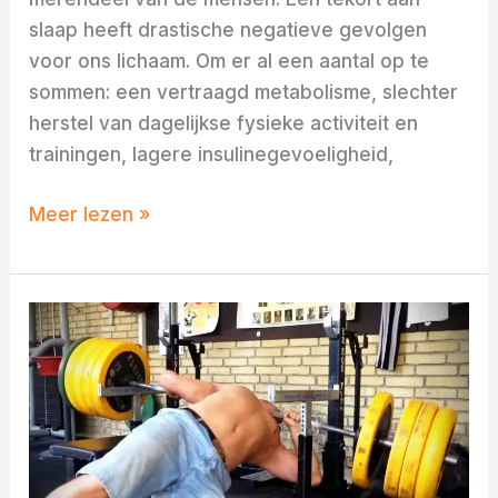
slaap heeft drastische negatieve gevolgen
voor ons lichaam. Om er al een aantal op te
sommen: een vertraagd metabolisme, slechter
herstel van dagelijkse fysieke activiteit en
trainingen, lagere insulinegevoeligheid,
Meer lezen »
Wat
zijn
de
5
vaakst
voorkomende