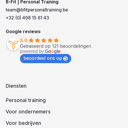
B-Fit | Personal Training
team@bfitpersonaltraining.be
+32 (0) 498 15 61 43
Google reviews
5.0
Gebaseerd op 121 beoordelingen
powered by
G
o
o
g
l
e
beoordeel ons op
Diensten
Personal training
Voor ondernemers
Voor bedrijven