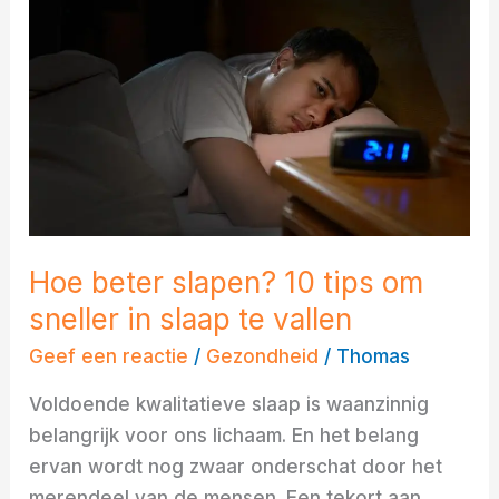
slapen?
10
tips
om
sneller
in
slaap
te
vallen
Hoe beter slapen? 10 tips om
sneller in slaap te vallen
Geef een reactie
/
Gezondheid
/
Thomas
Voldoende kwalitatieve slaap is waanzinnig
belangrijk voor ons lichaam. En het belang
ervan wordt nog zwaar onderschat door het
merendeel van de mensen. Een tekort aan