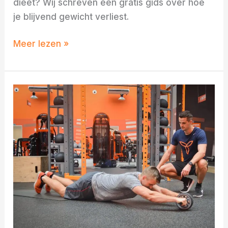
dieet? Wij schreven een gratis gids over hoe
je blijvend gewicht verliest.
Meer lezen »
Hoeveel
kost
personal
training?
Gemiddelde
prijzen
en
onze
tarieven