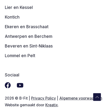
Lier en Kessel
Kontich
Ekeren en Brasschaat
Antwerpen en Berchem
Beveren en Sint-Niklaas
Lommel en Pelt
Sociaal
boven
F
Y
a
o
naar
c
u
Scroll
2026 © B-Fit |
Privacy Policy
|
Algemene voorwaarden
e
t
Website gemaakt door
Kreatix
.